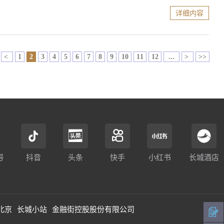
详细内容
<
1
2
3
4
5
6
7
8
9
10
11
12
...
>
>>
号
抖音
头条
快手
小红书
长城酒店
北京
长城小站
金融街控股股份有限公司