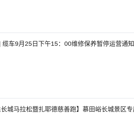
 缆车9月25日下午15：00维修保养暂停运营通
怀柔长城马拉松暨扎耶德慈善跑】慕田峪长城景区