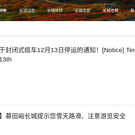
印象
长城动态
长城体验
长城志愿
长城攻略
联
温度：28.
式缆车12月13日停运的通知！[Notice] Temporary
13th
】慕田峪长城提示您雪天路滑、注意游览安全