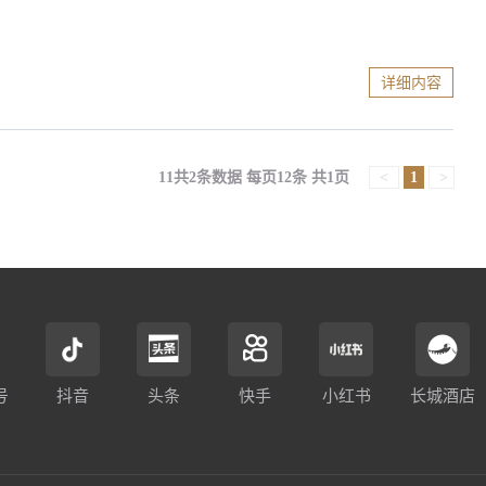
详细内容
11共2条数据 每页12条 共1页
<
1
>
号
抖音
头条
快手
小红书
长城酒店