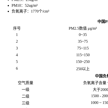
PM10：52ug/m³
负氧离子：1770个/cm³
中国P
序号
PM2.5数值 μg/m³
1
0~35
2
35~75
3
75~115
4
115~150
5
150~250
6
250以上
中国负
空气质量
负氧离子含量 个
一级
大于200
1500 - 200
二级
1000 ~ 15
三级