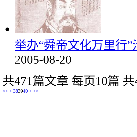
举办“舜帝文化万里行”
2005-08-20
共471篇文章 每页10篇 共
<<
<
38
39
40
>
>>