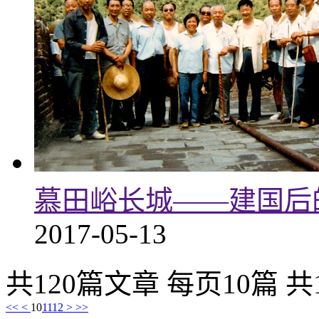
慕田峪长城——建国后
2017-05-13
共120篇文章 每页10篇 共
<<
<
10
11
12
>
>>