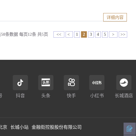
详细内容
共50条数据 每页12条 共5页
<<
<
1
2
3
4
5
>
>>
号
抖音
头条
快手
小红书
长城酒店
北京
长城小站
金融街控股股份有限公司