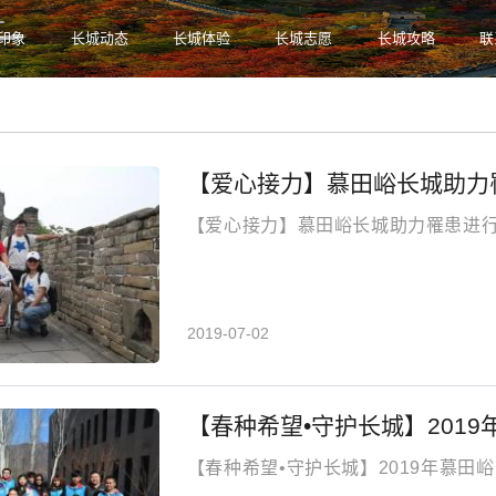
印象
长城动态
长城体验
长城志愿
长城攻略
联
温度：26.6
【爱心接力】慕田峪长城助力
【爱心接力】慕田峪长城助力罹患进
2019-07-02
【春种希望•守护长城】201
【春种希望•守护长城】2019年慕田