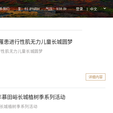
系我们
登录
|
℃ 湿度：81.8%RH 气压：938.8hPa PM2.5：32ug/m³ PM1
罹患进行性肌无力儿童长城圆梦
行性肌无力儿童长城圆梦
详细内容
9年慕田峪长城植树季系列活动
峪长城植树季系列活动