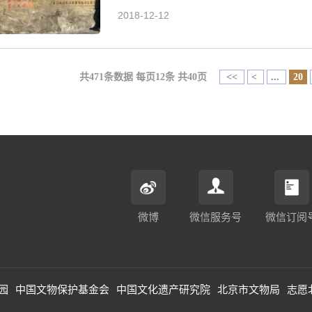
2018-12-12
共471条数据 每页12条 共40页
<<
<
...
20
微博
微信服务号
微信订阅
园
中国文物保护基金会
中国文化遗产研究院
北京市文物局
志愿