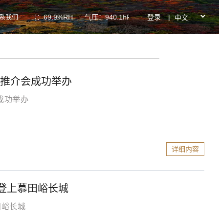
系我们
登录
|
 湿度：69.9%RH 气压：940.1hPa PM2.5：38ug/m³ PM10
游推介会成功举办
成功举办
详细内容
动登上慕田峪长城
田峪长城