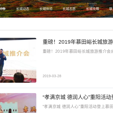
印象
长城动态
长城体验
长城志愿
长城攻略
联
温度：31.4℃
重磅！2019年慕田峪长城旅
重磅！2019年慕田峪长城旅游推介会
2019-03-28
“孝满京城 德润人心”重阳活
“孝满京城 德润人心”重阳活动登上慕