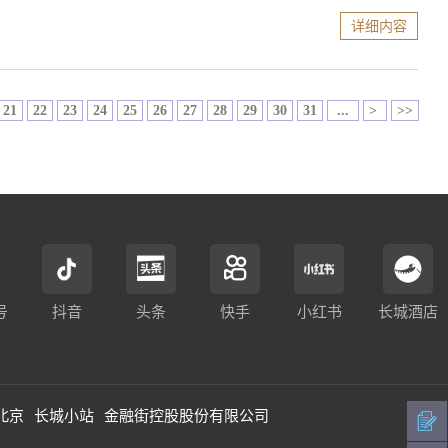
详细内容
21
22
23
24
25
26
27
28
29
30
31
...
>
>>
号
抖音
头条
快手
小红书
长城酒店
北京
长城小站
金融街控股股份有限公司