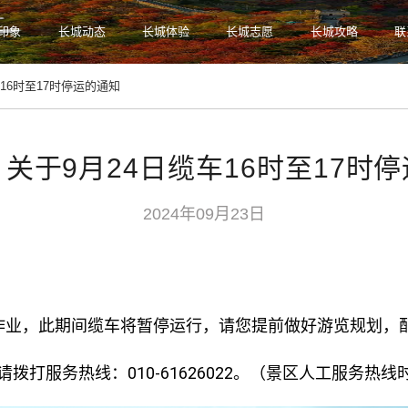
印象
长城动态
长城体验
长城志愿
长城攻略
联
温度
车16时至17时停运的通知
关于9月24日缆车16时至17时
2024年09月23日
进行检修作业，此期间缆车将暂停运行，请您提前做好游览规
务热线：010-61626022。（景区人工服务热线时间：