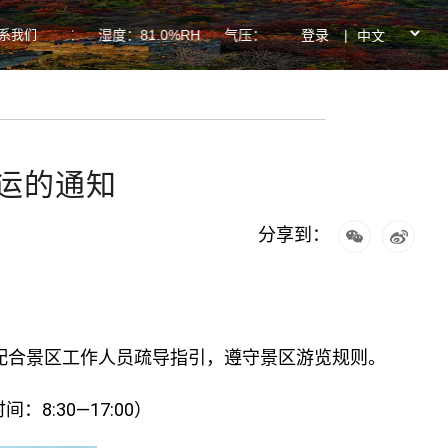
系我们
登录
|
：29.4℃ 湿度：81.0%RH 气压：939.7hPa PM2.5：32ug/
停运的通知
分享到：
划，配合景区工作人员疏导指引，遵守景区游览规则。
8:30—17:00）