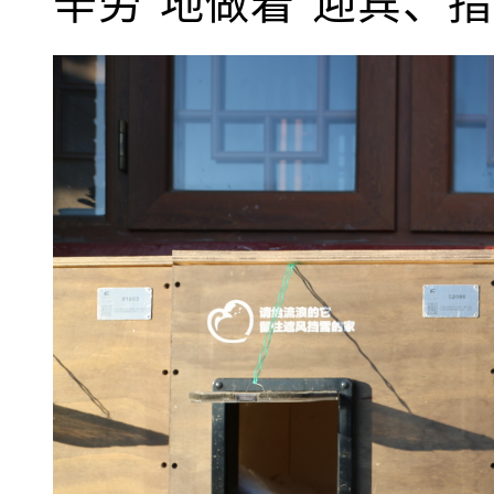
辛劳”地做着“迎宾、