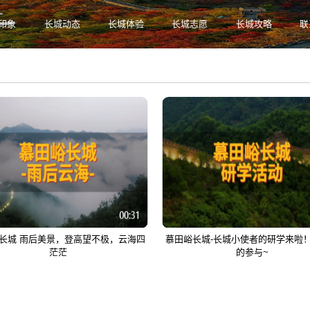
印象
长城动态
长城体验
长城志愿
长城攻略
联
温度
长城 雨后美景，登高望不极，云海四
慕田峪长城-长城小使者的研学来啦
茫茫
的参与~