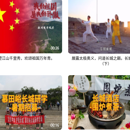
望江山千里秀，欢颂祖国万年青。
展露太极奥义，问道长城之巅。长
（下）