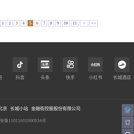
1
2
3
4
5
6
7
8
9
10
11
>
>>
号
抖音
头条
快手
小红书
长城酒店
北京
长城小站
金融街控股股份有限公司
备11011602000534号