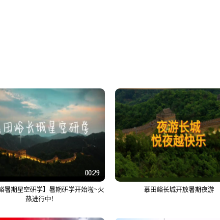
峪暑期星空研学】暑期研学开始啦~火
慕田峪长城开放暑期夜游
热进行中！