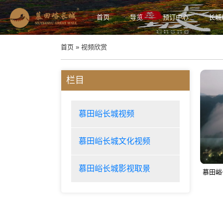
首页
导览
预订中心
长城
首页 » 视频欣赏
栏目
慕田峪长城视频
慕田峪长城文化视频
慕田峪长城影视取景
慕田峪