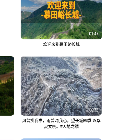
欢迎来到慕田峪长城
风曾拂我襟，雨曾润我心。望长城四季 叹华
夏文明。#天地龙鳞