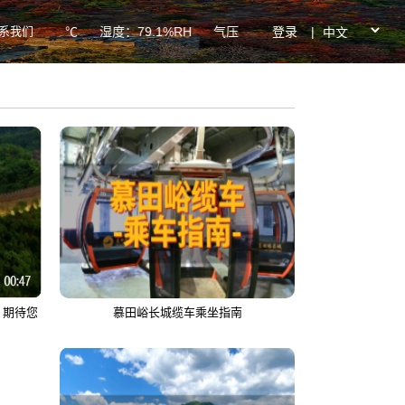
系我们
登录
|
：26.1℃ 湿度：79.1%RH 气压：938.5hPa PM2.5：33ug/
！期待您
慕田峪长城缆车乘坐指南