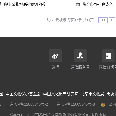
慕田峪长城暑期研学招募开始啦
慕田峪长城酒店围炉煮茶
共126条视频 每页12条 共11页
<<
<
微博
微信服务号
微信订阅
园
中国文物保护基金会
中国文化遗产研究院
北京市文物局
志愿
1
京ICP备12009346号-2
京ICP备12009346号-3
京公网安
Copyright 北京市慕田峪长城旅游服务有限公司 版权所有