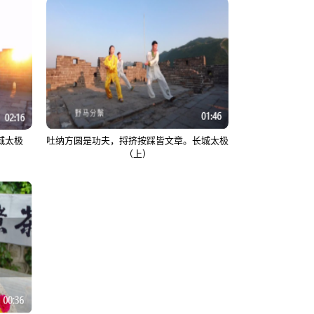
城太极
吐纳方圆是功夫，捋挤按踩皆文章。长城太极
（上）