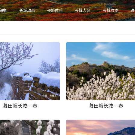
印象
长城动态
长城体验
长城志愿
长城攻略
联
温
慕田峪长城---春
慕田峪长城---春