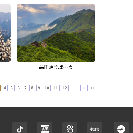
慕田峪长城---夏
4
5
6
7
8
9
10
11
12
...
>
>>