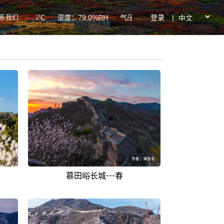
系我们
登录
|
度：26.6℃ 湿度：79.0%RH 气压：938.8hPa PM2.5：38ug
慕田峪长城---春