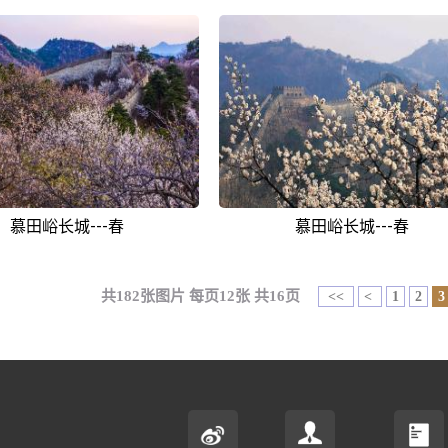
慕田峪长城---春
慕田峪长城---春
共182张图片 每页12张 共16页
<<
<
1
2
3