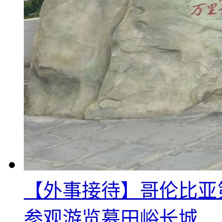
【外事接待】哥伦比亚
参观游览慕田峪长城