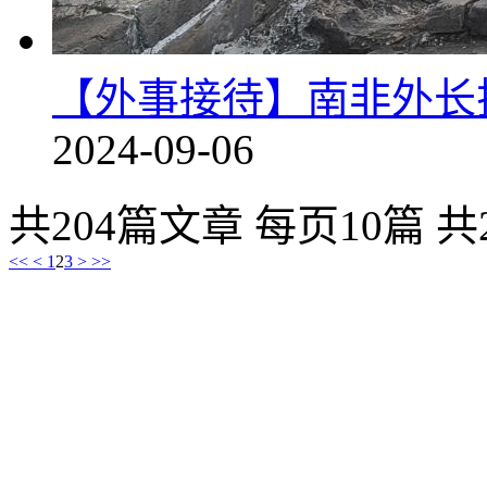
【外事接待】南非外长
2024-09-06
共204篇文章 每页10篇 共
<<
<
1
2
3
>
>>