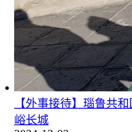
【外事接待】瑙鲁共和
峪长城